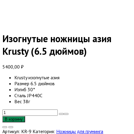
Изогнутые ножницы азия
Krusty (6.5 дюймов)
5400,00
₽
Krusty изогнутые азия
Размер 6.5 дюймов
Изгиб 30°
Сталь JP440C
Вес 38г
Количество
товара
В корзину
Изогнутые
ножницы
Артикул:
KR-9
Категория:
Ножницы для груминга