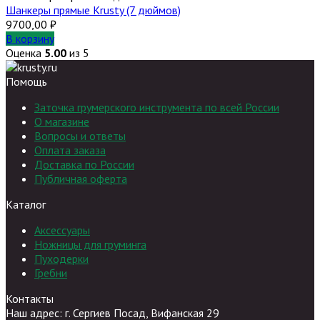
Шанкеры прямые Krusty (7 дюймов)
9700,00
₽
В корзину
Оценка
5.00
из 5
Помощь
Заточка грумерского инструмента по всей России
О магазине
Вопросы и ответы
Оплата заказа
Доставка по России
Публичная оферта
Каталог
Аксессуары
Ножницы для груминга
Пуходерки
Гребни
Контакты
Наш адрес: г. Сергиев Посад, Вифанская 29