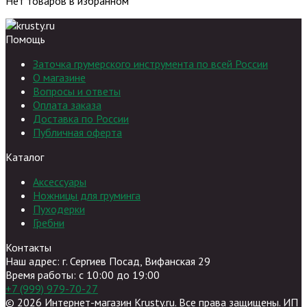
Нет товаров в избранном
Помощь
Заточка грумерского инструмента по всей России
О магазине
Вопросы и ответы
Оплата заказа
Доставка по России
Публичная оферта
Каталог
Аксессуары
Ножницы для груминга
Пуходерки
Гребни
Контакты
Наш адрес: г. Сергиев Посад, Вифанская 29
Время работы: c 10:00 до 19:00
+7 (999) 979-70-27
© 2026 Интернет-магазин Krusty.ru. Все права защищены. ИП