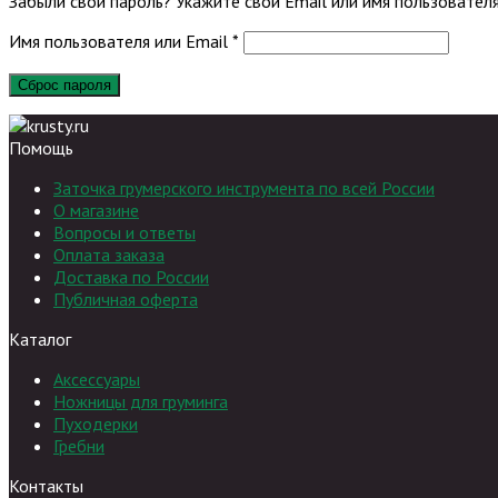
Забыли свой пароль? Укажите свой Email или имя пользователя
Обязательно
Имя пользователя или Email
*
Сброс пароля
Помощь
Заточка грумерского инструмента по всей России
О магазине
Вопросы и ответы
Оплата заказа
Доставка по России
Публичная оферта
Каталог
Аксессуары
Ножницы для груминга
Пуходерки
Гребни
Контакты