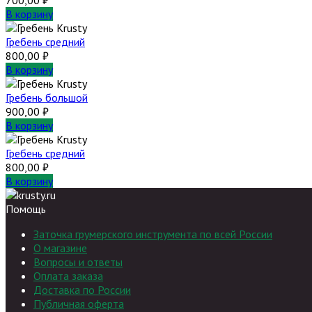
В корзину
Гребень средний
800,00
₽
В корзину
Гребень большой
900,00
₽
В корзину
Гребень средний
800,00
₽
В корзину
Помощь
Заточка грумерского инструмента по всей России
О магазине
Вопросы и ответы
Оплата заказа
Доставка по России
Публичная оферта