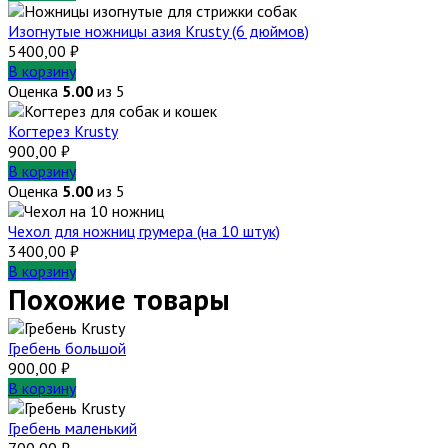
Изогнутые ножницы азия Krusty (6 дюймов)
5400,00
₽
В корзину
Оценка
5.00
из 5
Когтерез Krusty
900,00
₽
В корзину
Оценка
5.00
из 5
Чехол для ножниц грумера (на 10 штук)
3400,00
₽
В корзину
Похожие товары
Гребень большой
900,00
₽
В корзину
Гребень маленький
700,00
₽