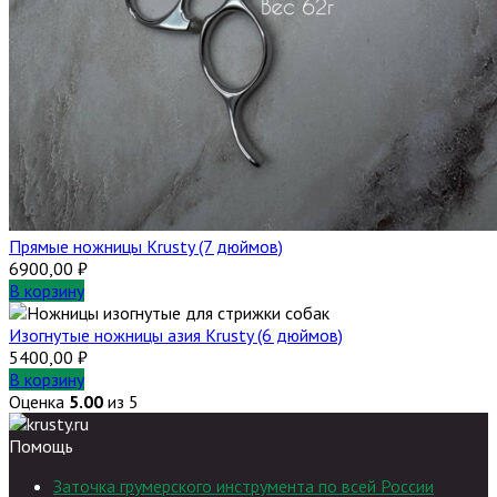
Прямые ножницы Krusty (7 дюймов)
6900,00
₽
В корзину
Изогнутые ножницы азия Krusty (6 дюймов)
5400,00
₽
В корзину
Оценка
5.00
из 5
Помощь
Заточка грумерского инструмента по всей России