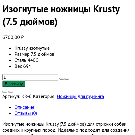
Изогнутые ножницы Krusty
(7.5 дюймов)
6700,00
₽
Krusty изогнутые
Размер 7.5 дюймов
Сталь 440С
Вес 69г
Количество
товара
В корзину
Изогнутые
ножницы
Артикул:
KR-6
Категория:
Ножницы для груминга
Krusty
(7.5
Описание
дюймов)
Отзывы (0)
Изогнутые ножницы Krusty (7.5 дюймов) для стрижки собак
средних и крупных пород. Идеально подходят для создания