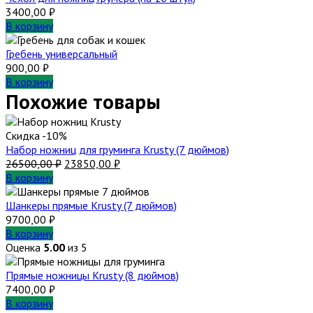
3400,00
₽
В корзину
Гребень универсальный
900,00
₽
В корзину
Похожие товары
Скидка -10%
Набор ножниц для груминга Krusty (7 дюймов)
Первоначальная
Текущая
26500,00
₽
23850,00
₽
цена
цена:
В корзину
составляла
23850,00 ₽.
26500,00 ₽.
Шанкеры прямые Krusty (7 дюймов)
9700,00
₽
В корзину
Оценка
5.00
из 5
Прямые ножницы Krusty (8 дюймов)
7400,00
₽
В корзину