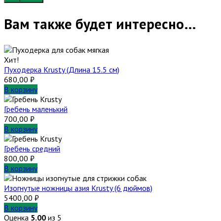
Вам также будет интересно…
Хит!
Пуходерка Krusty (Длина 15.5 см)
680,00
₽
В корзину
Гребень маленький
700,00
₽
В корзину
Гребень средний
800,00
₽
В корзину
Изогнутые ножницы азия Krusty (6 дюймов)
5400,00
₽
В корзину
Оценка
5.00
из 5