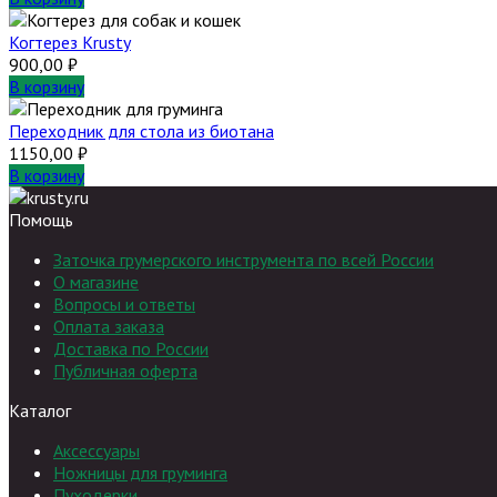
Когтерез Krusty
900,00
₽
В корзину
Переходник для стола из биотана
1150,00
₽
В корзину
Помощь
Заточка грумерского инструмента по всей России
О магазине
Вопросы и ответы
Оплата заказа
Доставка по России
Публичная оферта
Каталог
Аксессуары
Ножницы для груминга
Пуходерки