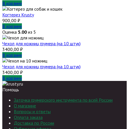
В корзину
Когтерез Krusty
900,00
₽
В корзину
Оценка
5.00
из 5
Чехол для ножниц грумера (на 10 штук)
3400,00
₽
В корзину
Чехол для ножниц грумера (на 10 штук)
3400,00
₽
В корзину
Помощь
Заточка грумерского инструмента по всей России
О магазине
Вопросы и ответы
Оплата заказа
Доставка по России
Публичная оферта