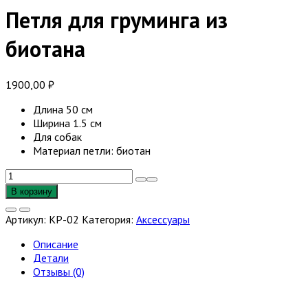
Петля для груминга из
биотана
1900,00
₽
Длина 50 см
Ширина 1.5 см
Для собак
Материал петли: биотан
Количество
товара
В корзину
Петля
для
Артикул:
KP-02
Категория:
Аксессуары
груминга
из
Описание
биотана
Детали
Отзывы (0)