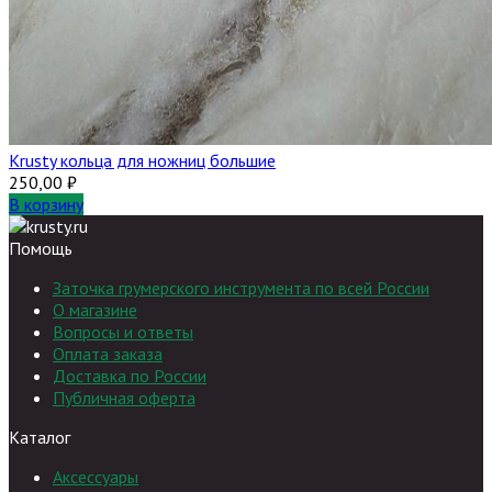
Krusty кольца для ножниц большие
250,00
₽
В корзину
Помощь
Заточка грумерского инструмента по всей России
О магазине
Вопросы и ответы
Оплата заказа
Доставка по России
Публичная оферта
Каталог
Аксессуары