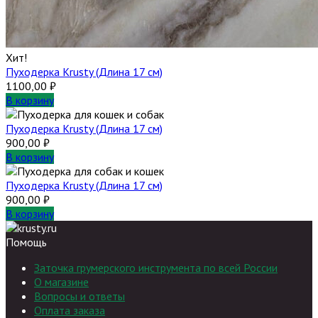
Хит!
Пуходерка Krusty (Длина 17 см)
1100,00
₽
В корзину
Пуходерка Krusty (Длина 17 см)
900,00
₽
В корзину
Пуходерка Krusty (Длина 17 см)
900,00
₽
В корзину
Помощь
Заточка грумерского инструмента по всей России
О магазине
Вопросы и ответы
Оплата заказа