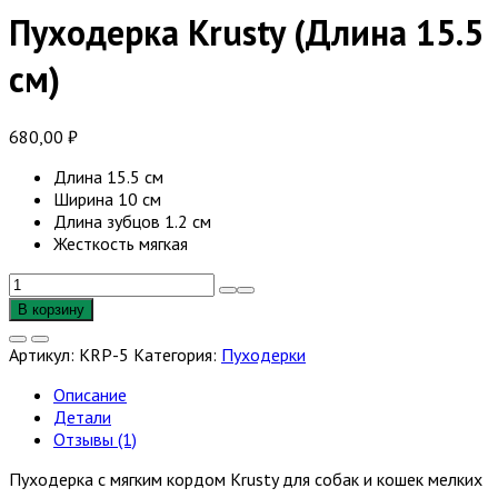
Пуходерка Krusty (Длина 15.5
см)
680,00
₽
Длина 15.5 см
Ширина 10 см
Длина зубцов 1.2 см
Жесткость мягкая
Количество
товара
В корзину
Пуходерка
Krusty
Артикул:
KRP-5
Категория:
Пуходерки
(Длина
15.5
Описание
см)
Детали
Отзывы (1)
Пуходерка с мягким кордом Krusty для собак и кошек мелких