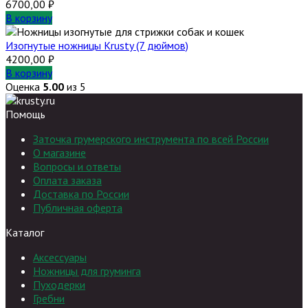
6700,00
₽
В корзину
Изогнутые ножницы Krusty (7 дюймов)
4200,00
₽
В корзину
Оценка
5.00
из 5
Помощь
Заточка грумерского инструмента по всей России
О магазине
Вопросы и ответы
Оплата заказа
Доставка по России
Публичная оферта
Каталог
Аксессуары
Ножницы для груминга
Пуходерки
Гребни