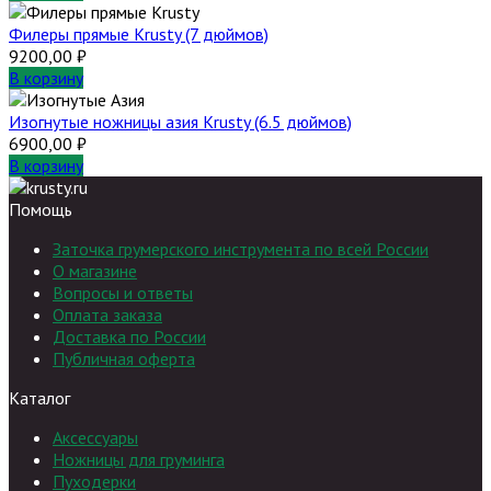
Филеры прямые Krusty (7 дюймов)
9200,00
₽
В корзину
Изогнутые ножницы азия Krusty (6.5 дюймов)
6900,00
₽
В корзину
Помощь
Заточка грумерского инструмента по всей России
О магазине
Вопросы и ответы
Оплата заказа
Доставка по России
Публичная оферта
Каталог
Аксессуары
Ножницы для груминга
Пуходерки